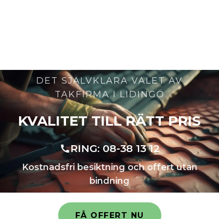
TAKLÄGGARE
LIDINGÖ
DET SJÄLVKLARA VALET AV
TAKFIRMA I LIDINGÖ
KVALITET TILL RÄTT PRIS
RING:
08-38 13 12
Kostnadsfri besiktning och offert utan
bindning
FÅ OFFERT NU